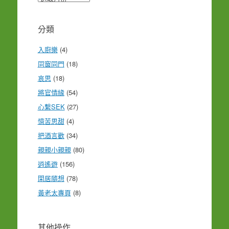
整
分類
入廚樂
(4)
同窗同門
(18)
哀思
(18)
將官情緣
(54)
心繫SEK
(27)
憶苦思甜
(4)
把酒言歡
(34)
親親小親親
(80)
逍遙遊
(156)
閑居隨想
(78)
黃老太專頁
(8)
其他操作