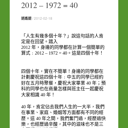
2012 – 1972 = 40
content
逍遙遊
/
2012-02-18
「人生有幾多個十年？」說這句話的人肯
定是在回望。踏入
2012
年，身邊的同學都在計算一個簡單的
算式﹕
2012 – 1972 = 40
。這是四個十年！
四個十年，實在不簡單！身邊的同學都在
計劃慶祝這四個十年﹕中五的同學已經約
好在五月時聚餐，慶祝大家畢業
40
年；預
科的同學也在商量怎樣與班主任一起慶祝
大家相識
40
年！
40
年，肯定佔去我們人生的一大半，我們
在事業、家庭、婚姻等方面都有不同的經
歷。這
40
年之間，我們奮鬥過，經歷過快
樂，也經歷過辛酸，其中的滋味也不是三