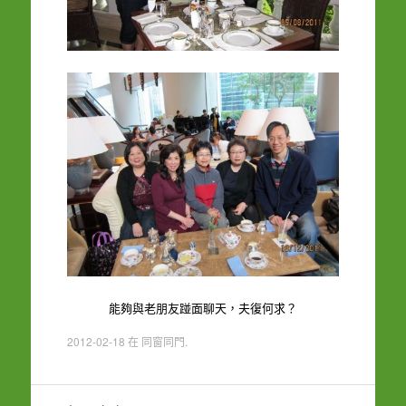
能夠與老朋友踫面聊天，夫復何求？
2012-02-18
在
同窗同門
.