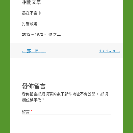
相關文章
盡在不言中
打響頭炮
2012 – 1972 = 40 之二
文
←
那一年……
1 + 1 = n
→
章
導
覽
發佈留言
發佈留言必須填寫的電子郵件地址不會公開。
必填
欄位標示為
*
留言
*