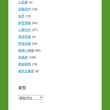
入廚樂
(4)
同窗同門
(18)
哀思
(18)
將官情緣
(54)
心繫SEK
(27)
憶苦思甜
(4)
把酒言歡
(34)
親親小親親
(80)
逍遙遊
(156)
閑居隨想
(78)
黃老太專頁
(8)
彙整
彙
整